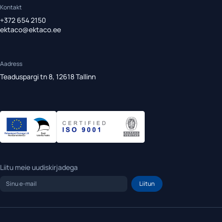
Kontakt
+372 654 2150
ektaco@ektaco.ee
Aadress
Teaduspargi tn 8, 12618 Tallinn
Liitu meie uudiskirjadega
Sinu
e-
mail