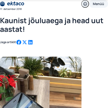
Ektaco
Skip
Menüü
CompuCash
to
Ektaco
17. detsember 2018
kassasüsteemid
Eesti keeles
content
CompuCash
kassasüsteemid
Kaunist jõuluaega ja head uut
Eesti keeles
aastat!
Jaga artiklit