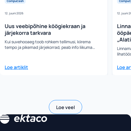
CompuCash
CompuC
12. juuni 2026
12. juuni 
Uus veebipõhine köögiekraan ja
Linna
järjekorra tarkvara
ööpäe
„Alat
Kui suvehooaeg toob rohkem tellimusi, kiirema
tempo ja pikemad järjekorrad, peab info liikuma…
Linnamä
lihatöö
Loe artiklit
Loe art
Loe veel